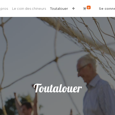
0
 pros
Le coin des chineurs
Toutalouer
Se conn
Toutalouer