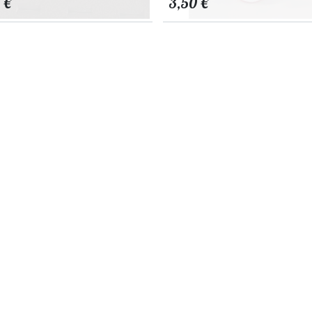
€
3,50
€