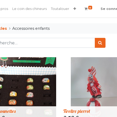
0
 pros
Le coin des chineurs
Toutalouer
Se conn
cles
Accessoires enfants
ounettes
Tirelire pierrot