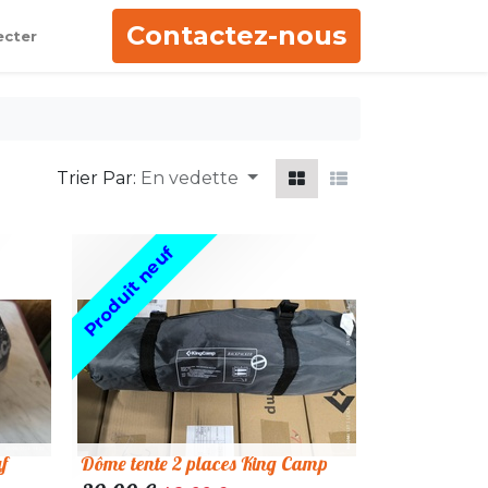
Contactez-nous
ecter
Trier Par:
En vedette
Produit neuf
f
Dôme tente 2 places King Camp