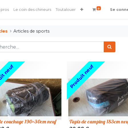
0
 pros
Le coin des chineurs
Toutalouer
Se conn
cles
Articles de sports
it neuf
Produit neuf
de couchage 190+30cm neuf
Tapis de camping 183cm neu