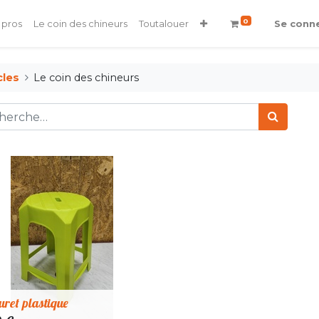
0
 pros
Le coin des chineurs
Toutalouer
Se conn
cles
Le coin des chineurs
ret plastique