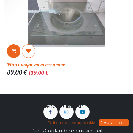
Plan vasque en verre neuve
39,00
€
159,00
€
Nous utilisons des cookies pour vous fournir une
meilleure expérience utilisateur.
Politique relative aux cookies
Je suis d'accord
Denis Coulaudon vous accueil