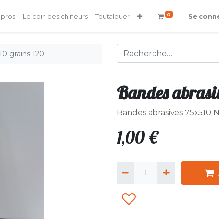
0
 pros
Le coin des chineurs
Toutalouer
Se conn
10 grains 120
Bandes abrasi
Bandes abrasives 75x510 N
1,00
€