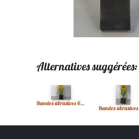
Alternatives suggérées
Bandes abrasives 60x400 grains 50