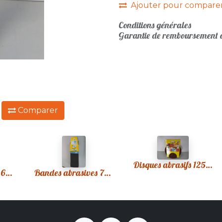
Ajouter pour compare
Conditions générales
Garantie de remboursement d
:
Comparer
Disques abrasifs 125mm
Bandes abrasives 65x410 grains 50
Bandes abrasives 75x510 grain 80