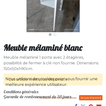
Meuble mélaminé blanc
Meuble mélaminé 1 porte avec 2 étagères,
possibilité de fermer à clé non fournie. Dimensions:
150x50xh90cm.
Nous utilisons des cookies pour vous fournir une
Cet article n'est plus disponible.
meilleure expérience utilisateur.
Conditions générales
Garantie de remboursement de 30 jours
Politique relative aux cookies
Je suis d'accord