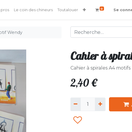
0
 pros
Le coin des chineurs
Toutalouer
Se conn
motif Wendy
Cahier à spir
Cahier à spirales A4 moti
2,40
€