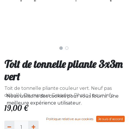
Toit de tonnelle pliante 3x3m
vert
Toit de tonnelle pliante couleur vert. Neuf pas
déballé. De marque Greaden. Photo 1 pour info
Nous utilisons des cookies pour vous fournir une
meilleure expérience utilisateur.
19,00
€
Politique relative aux cookies
Je suis d'accord