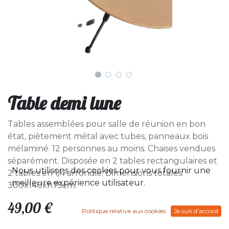
Table demi lune
Tables assemblées pour salle de réunion en bon
état, piètement métal avec tubes, panneaux bois
mélaminé. 12 personnes au moins. Chaises vendues
séparément. Disposée en 2 tables rectangulaires et
Nous utilisons des cookies pour vous fournir une
2 tables en 1/4 arrondie. Dimensions totales:
meilleure expérience utilisateur.
300x140xh75cm.
49,00
€
Politique relative aux cookies
Je suis d'accord