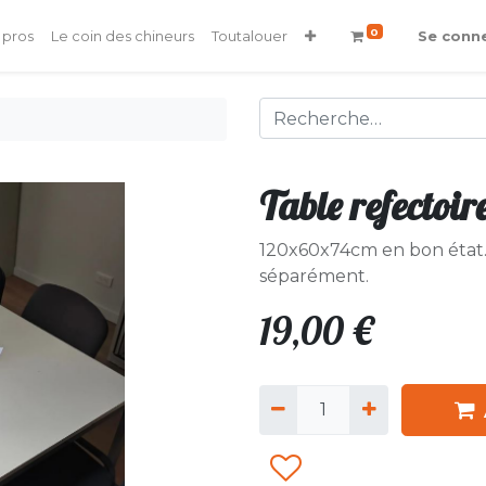
0
 pros
Le coin des chineurs
Toutalouer
Se conn
Table refectoir
120x60x74cm en bon état. 
séparément.
19,00
€