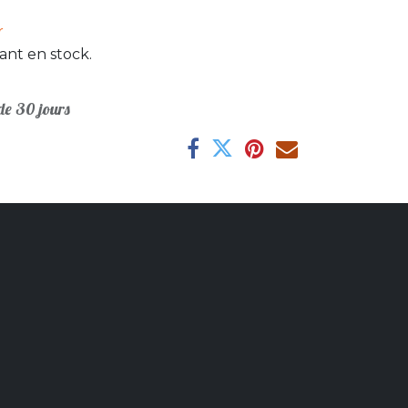
r
ant en stock.
e 30 jours