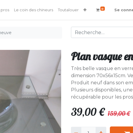
0
 pros
Le coin des chineurs
Toutalouer
Se conn
 neuve
Plan vasque en
Très belle vasque en ver
dimension 70x56x15cm. Ven
Produit neuf dans son em
Plusieurs disponibles, un
récupérable pour les pros
39,00
€
159,00
€