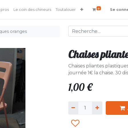
0
 pros
Le coin des chineurs
Toutalouer
Se conn
iques oranges
Chaises pliant
Chaises pliantes plastiques
journée 1€ la chaise. 30 di
1,00
€