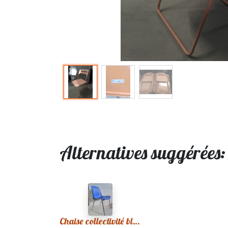
Alternatives suggérées
Chaise collectivité bleue