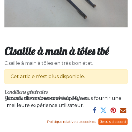
Cisaille à main à tôles tbé
Cisaille à main à tôles en très bon état.
Cet article n'est plus disponible.
Conditions générales
Garantie de remboursement de 30 jours
Nous utilisons des cookies pour vous fournir une
meilleure expérience utilisateur.
Politique relative aux cookies
Je suis d'accord