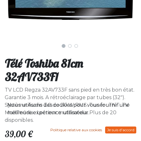
Télé Toshiba 81cm
32AV733F1
TV LCD Regza 32AV733F sans pied en très bon état.
Garantie 3 mois. A rétroéclairage par tubes (32").
Nous utilisons des cookies pour vous fournir une
Système Audio 2.0 de 20 W RMS. Tuner : TNT. TV
meilleure expérience utilisateur.
Multimédia : Lecteur multimédia. Plus de 20
disponibles.
Politique relative aux cookies
Je suis d'accord
39,00
€