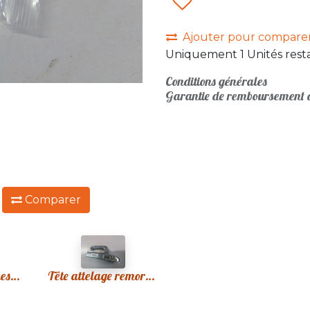
Ajouter pour compare
Uniquement 1 Unités resta
Conditions générales
Garantie de remboursement d
:
Comparer
Prise socle 7 broches plastique remorque neuve
Tête attelage remorque 45