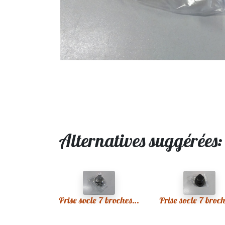
Alternatives suggérées
Prise socle 7 broches métal remorque neuve