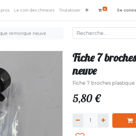
0
 pros
Le coin des chineurs
Toutalouer
Se conn
tique remorque neuve
Fiche 7 broche
neuve
Fiche 7 broches plastiq
5,80
€