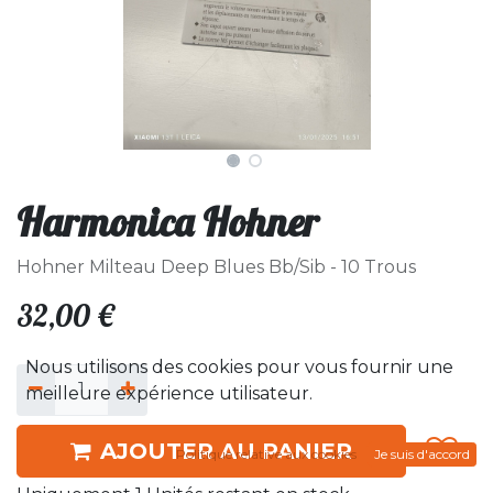
Harmonica Hohner
Hohner Milteau Deep Blues Bb/Sib - 10 Trous
32,00
€
Nous utilisons des cookies pour vous fournir une
meilleure expérience utilisateur.
AJOUTER AU PANIER
Politique relative aux cookies
Je suis d'accord