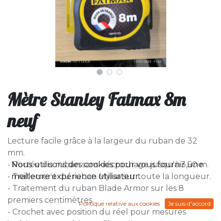
Mètre Stanley Fatmax 8m
neuf
Lecture facile grâce à la largeur du ruban de 32
mm.
Nous utilisons des cookies pour vous fournir une
- Portée du ruban sans décrochage jusqu'à 3,50 m.
meilleure expérience utilisateur.
- Traitement du ruban Mylar sur toute la longueur.
- Traitement du ruban Blade Armor sur les 8
premiers centimètres.
Politique relative aux cookies
Je suis d'accord
- Crochet avec position du réel pour mesures