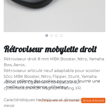
Rétroviseur mobylette droit
Rétroviseur droit 8 mm MBK Booster, Nitro, Yamaha
Bws, Aerox...
Rétroviseur articulé neuf adaptable pour scooter
50cc MBK Booster, Nitro, Flipper, Stunt, Yamaha
Nous utilisons des cookies pour vous fournir une
Aerox, BWS. Egalement compatible sur
meilleure expérience utilisateur.
cyclomoteurs MBK Magnum Racing XR.
Caractéristiques techniques et dimensions du rétro
Politique relative aux cookies
Je suis d'accord
miroir