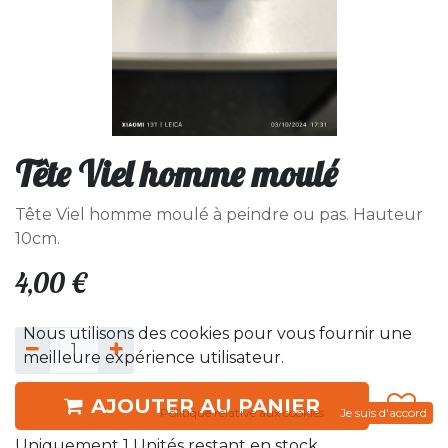
Tête Viel homme moulé
Tête Viel homme moulé à peindre ou pas. Hauteur
10cm.
4,00
€
Nous utilisons des cookies pour vous fournir une
meilleure expérience utilisateur.
AJOUTER AU PANIER
Politique relative aux cookies
Je suis d'accord
Uniquement 1 Unités restant en stock.