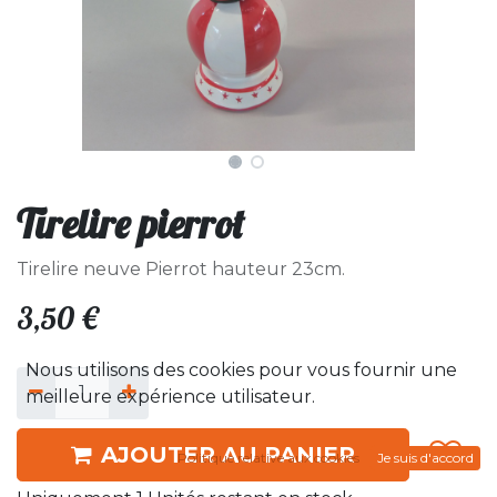
Tirelire pierrot
Tirelire neuve Pierrot hauteur 23cm.
3,50
€
Nous utilisons des cookies pour vous fournir une
meilleure expérience utilisateur.
AJOUTER AU PANIER
Politique relative aux cookies
Je suis d'accord