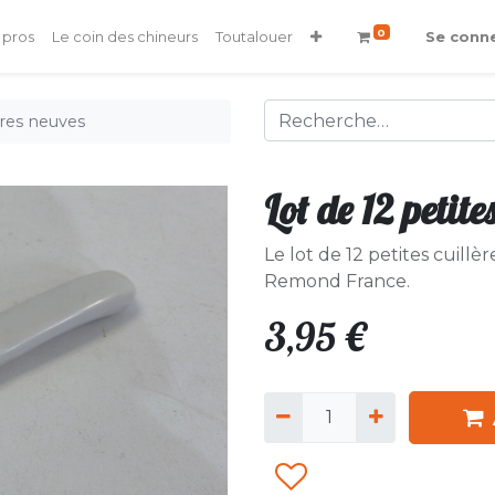
0
 pros
Le coin des chineurs
Toutalouer
Se conn
ères neuves
Lot de 12 petite
Le lot de 12 petites cuil
Remond France.
3,95
€