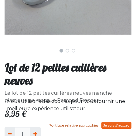
Lot de 12 petites cuillères
neuves
Le lot de 12 petites cuillères neuves manche
plastique de marque Remond France.
Nous utilisons des cookies pour vous fournir une
meilleure expérience utilisateur.
3,95
€
Politique relative aux cookies
Je suis d'accord