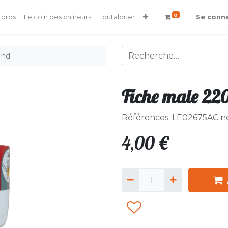
0
 pros
Le coin des chineurs
Toutalouer
Se conn
and
Fiche male 22
Références: LE02675AC n
4,00
€