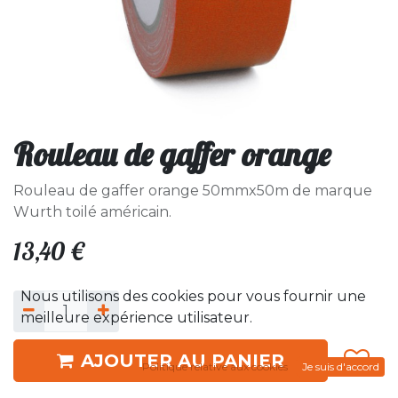
Rouleau de gaffer orange
Rouleau de gaffer orange 50mmx50m de marque
Wurth toilé américain.
13,40
€
Nous utilisons des cookies pour vous fournir une
meilleure expérience utilisateur.
AJOUTER AU PANIER
Politique relative aux cookies
Je suis d'accord