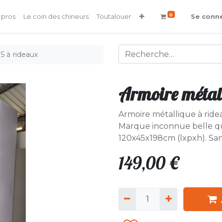
0
 pros
Le coin des chineurs
Toutalouer
Se conn
5 à rideaux
Armoire métal
Armoire métallique à ride
Marque inconnue belle qua
120x45x198cm (lxpxh). San
149,00
€