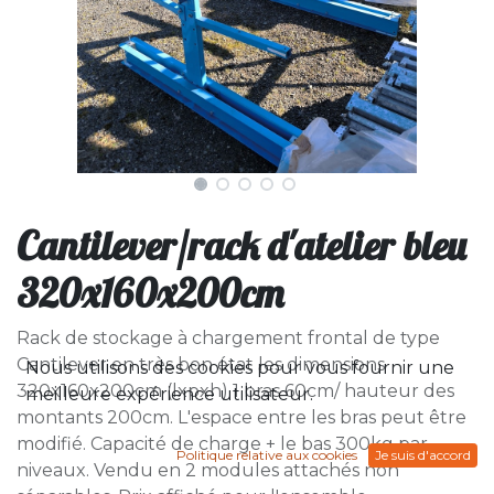
Cantilever/rack d'atelier bleu
320x160x200cm
Rack de stockage à chargement frontal de type
Cantilever en très bon état les dimensions
Nous utilisons des cookies pour vous fournir une
320x160x200cm (lxpxh) 1 bras 60cm/ hauteur des
meilleure expérience utilisateur.
montants 200cm. L'espace entre les bras peut être
modifié. Capacité de charge + le bas 300kg par
Politique relative aux cookies
Je suis d'accord
niveaux. Vendu en 2 modules attachés non