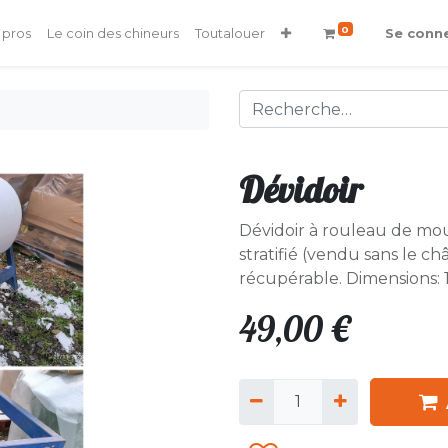
0
 pros
Le coin des chineurs
Toutalouer
Se conn
Dévidoir
Dévidoir à rouleau de mo
stratifié (vendu sans le ch
récupérable. Dimensions
49,00
€