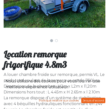
Location remorque
frigorifique 4.8m3
A louer chambre froide sur remorque, permis VL. Le
poids total roulant de la remorque est de 750kgs.
Nous utilisons des cookies pour vous fournir une
Dimensions de la chambre : H2m x L2m x l1,20m
meilleure expérience utilisateur.
Dimensions hors tout : L 4.45m x H 2.65m x l 2.10m
La remorque dispose d’un système de stabilisation
Politique relative aux cookies
Je suis d'accord
avec 4 béquilles hydrauliques fonctionnant en 24V