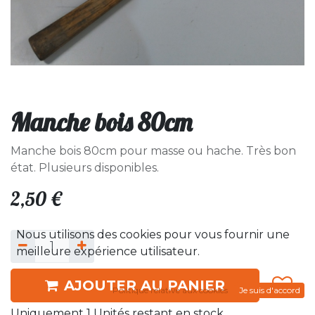
Manche bois 80cm
Manche bois 80cm pour masse ou hache. Très bon
état. Plusieurs disponibles.
2,50
€
Nous utilisons des cookies pour vous fournir une
meilleure expérience utilisateur.
AJOUTER AU PANIER
Politique relative aux cookies
Je suis d'accord
Uniquement 1 Unités restant en stock.