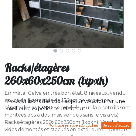
Racks/étagères
260x60x250cm (lxpxh)
En métal Galva en très bon état. 8 niveaux, vendu
en lot de 2 attachés de 130cm de large non
Nous utilisons des cookies pour vous fournir une
séparables soit 398€ le module. Sur la photo ils sont
meilleure expérience utilisateur.
montées dos à dos, mais vendus sans le vis a vis).
Racks/étagères 250x60x250cm (lxpxh). Vendus
Politique relative aux cookies
Je suis d'accord
vides démontés et stockés en extérieure. Plusieurs