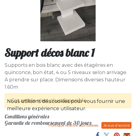
Support décos blanc 1
Supports en bois blanc avec des étagères en
quinconce, bon état, 4 ou 5 niveaux selon arrivage.
A prendre sur place. Dimensions diverses hauteur
1.60m
Cet article n'est plus disponible.
Nous utilisons des cookies pour vous fournir une
meilleure expérience utilisateur.
Conditions générales
Garantie de remboursement de 30 jours
Politique relative aux cookies
Je suis d'accord