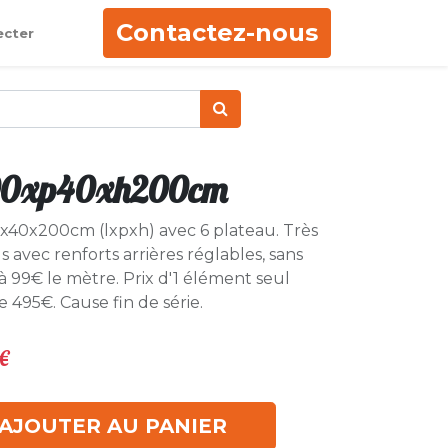
Contactez-nous
ecter
500xp40xh200cm
5x40x200cm (lxpxh) avec 6 plateau. Très
 avec renforts arrières réglables, sans
 à 99€ le mètre. Prix d'1 élément seul
de 495€. Cause fin de série.
€
AJOUTER AU PANIER