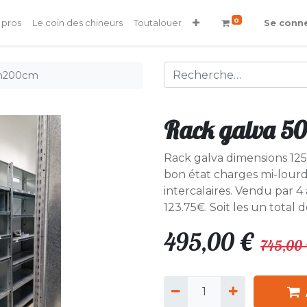
0
 pros
Le coin des chineurs
Toutalouer
Se conn
xh200cm
Rack galva 
Rack galva dimensions 12
bon état charges mi-lourds
intercalaires. Vendu par 4
123.75€. Soit les un total 
495,00
€
745,00