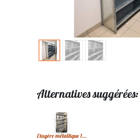
Alternatives suggérées
Etagère métallique 100x36x200cm