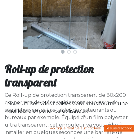
Roll-up de protection
transparent
Ce Roll-up de protection transparent de 80x200
cm permet de créer rapidement une paroi de
Nous utilisons des cookies pour vous fournir une
séparation entre vos tables de restaurants ou
meilleure expérience utilisateur.
bureaux par exemple. Équipé d'un film polyester
ultra transparent, cet enrouleur va vous aider à
Politique relative aux cookies
Je suis d'accord
installer en quelques secondes une barrière de