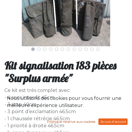
Kit signalisation 183 pièces
"Surplus armée"
Ce kit est très complet avec:
- 4 sens interdit 45cm
Nous utilisons des cookies pour vous fournir une
- 3 stop 40cm
meilleure expérience utilisateur.
- 3 point d’exclamation 46.5cm
- 1 chaussée rétrécie 46.5cm
Politique relative aux cookies
Je suis d'accord
- 1 priorité à droite 46.5cm