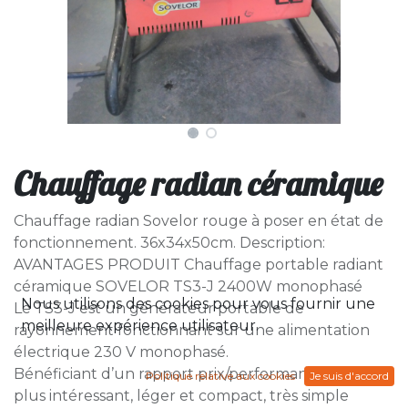
Chauffage radian céramique
Chauffage radian Sovelor rouge à poser en état de
fonctionnement. 36x34x50cm. Description:
AVANTAGES PRODUIT Chauffage portable radiant
céramique SOVELOR TS3-J 2400W monophasé
Nous utilisons des cookies pour vous fournir une
Le TS3-J est un générateur portable de
meilleure expérience utilisateur.
rayonnement fonctionnant sur une alimentation
électrique 230 V monophasé.
Bénéficiant d’un rapport prix/performances des
Politique relative aux cookies
Je suis d'accord
plus intéressant, léger et compact, très simple