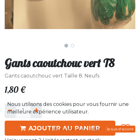
Gants caoutchouc vert T8
Gants caoutchouc vert Taille 8. Neufs
1,80
€
Nous utilisons des cookies pour vous fournir une
meilleure expérience utilisateur.
AJOUTER AU PANIER
Politique relative aux cookies
Je suis d'accord