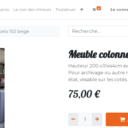
0
 pros
Le coin des chineurs
Toutalouer
Se conn
pets 102 beige
Meuble colonne
Hauteur 200 x31x44cm ave
Pour archivage ou autre
état, vissable sur les co
75,00
€