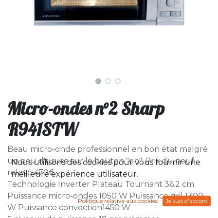
Micro-ondes n°2 Sharp
R941STW
Beau micro-onde professionnel en bon état malgré
un peu d'usure sur le bouton "on". Prix du neuf
Nous utilisons des cookies pour vous fournir une
relevé 470€.
meilleure expérience utilisateur.
Technologie Inverter Plateau Tournant 36.2 cm
Puissance micro-ondes 1050 W Puissance gril 1300
Politique relative aux cookies
Je suis d'accord
W Puissance convection1450 W