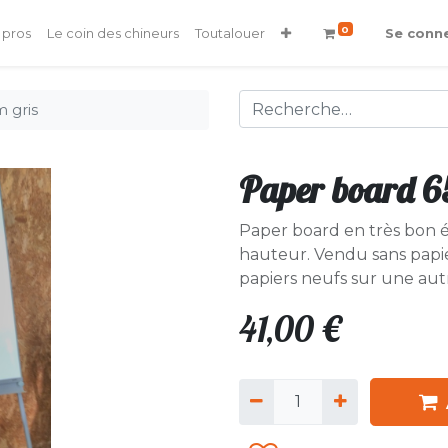
0
 pros
Le coin des chineurs
Toutalouer
Se conn
 gris
Paper board 6
Paper board en très bon é
hauteur. Vendu sans papie
papiers neufs sur une aut
41,00
€