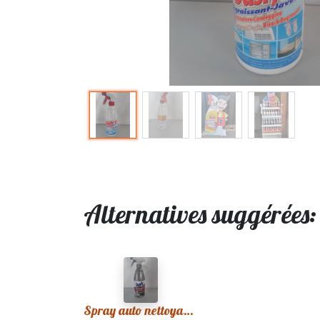
Alternatives suggérées
Spray auto nettoyant intérieure