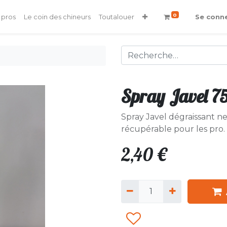
0
 pros
Le coin des chineurs
Toutalouer
Se conn
Spray Javel 7
Spray Javel dégraissant n
récupérable pour les pro.
2,40
€