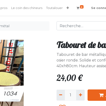
0
 pros
Le coin des chineurs
Toutalouer
Se conn
 métal
Tabouret de ba
Tabouret de bar métallique
osier ronde. Solide et conf
40xh80cm. Hauteur assis
24,00
€