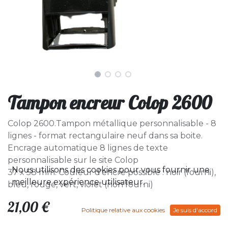
Tampon encreur Colop 2600
Colop 2600.Tampon métallique personnalisable - 8
lignes - format rectangulaire neuf dans sa boite.
Encrage automatique 8 lignes de texte
personnalisable sur le site Colop
Nous utilisons des cookies pour vous fournir une
37 x 58 mm. Couleur d'encre possible : noir (fourni),
meilleure expérience utilisateur.
bleu, rouge, vert, violet (non fourni)
21,00
€
Politique relative aux cookies
Je suis d'accord