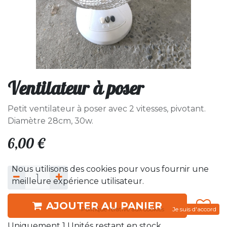
Ventilateur à poser
Petit ventilateur à poser avec 2 vitesses, pivotant.
Diamètre 28cm, 30w.
6,00
€
Nous utilisons des cookies pour vous fournir une
meilleure expérience utilisateur.
AJOUTER AU PANIER
Politique relative aux cookies
Je suis d'accord
Uniquement 1 Unités restant en stock.