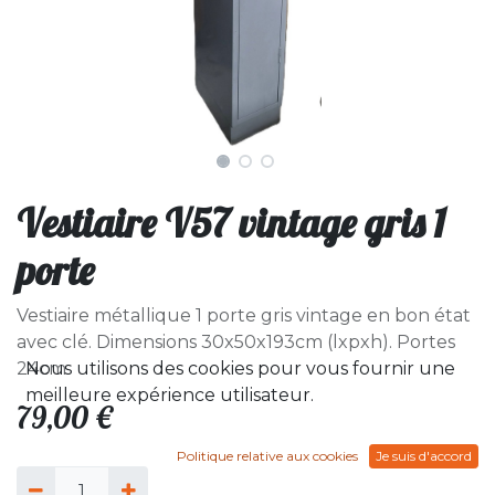
Vestiaire V57 vintage gris 1
porte
Vestiaire métallique 1 porte gris vintage en bon état
avec clé. Dimensions 30x50x193cm (lxpxh). Portes
Nous utilisons des cookies pour vous fournir une
24cm
meilleure expérience utilisateur.
79,00
€
Politique relative aux cookies
Je suis d'accord