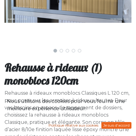
Rehausse à rideaux (1)
monoblocs 120cm
Rehausse à rideaux monoblocs Classiques L 120 cm,
pour poser sur les armoires à rideaux hautes. Pour
Nous utilisons des cookies pour vous fournir une
vos besoins en espace de rangement de dossiers,
meilleure expérience utilisateur.
choisissez la rehausse à rideaux monoblocs
Classique, pratique et élégante. Son corps en tôle
Politique relative aux cookies
Je suis d'accord
d’acier 8/10e finition laquée lisse époxy montre une