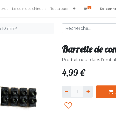
0
 pros
Le coin des chineurs
Toutalouer
Se conn
on 10 mm²
Barrette de co
Produit neuf dans l'embal
4,99
€