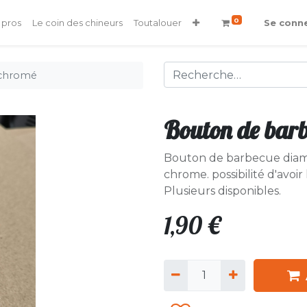
0
 pros
Le coin des chineurs
Toutalouer
Se conn
 chromé
Bouton de bar
Bouton de barbecue diam
chrome. possibilité d'avoir
Plusieurs disponibles.
1,90
€