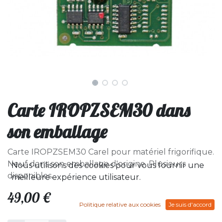
Carte IROPZSEM30 dans
son emballage
Carte IROPZSEM30 Carel pour matériel frigorifique.
Neuf dans son emballage d'origine. Plusieurs
Nous utilisons des cookies pour vous fournir une
disponibles.
meilleure expérience utilisateur.
49,00
€
Politique relative aux cookies
Je suis d'accord