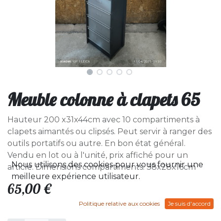
Meuble colonne à clapets 65
Hauteur 200 x31x44cm avec 10 compartiments à
clapets aimantés ou clipsés. Peut servir à ranger des
outils portatifs ou autre. En bon état général.
Vendu en lot ou à l'unité, prix affiché pour un
Nous utilisons des cookies pour vous fournir une
article. Dimensions compartiments: 38x28x16cm
meilleure expérience utilisateur.
65,00
€
Politique relative aux cookies
Je suis d'accord